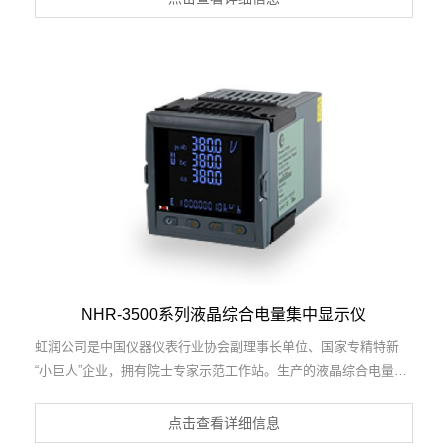
送器、交直流信号转换电路、基于DCS技术的盘装式三相电量表等
3项国家发明专利，主持起草工业过程控制系统用模拟输入两位或
多位输出仪表国家标准，直流漏电流传感器规范、通信系统多通道
数据采集控制终端规范等2项军用标准，以及现场设备集成等5项智
能制造国家标准，参与国际5G标准制定，取得三相综合电量仪表
等2项相关软件著作权。产品广泛应用于电力、冶金、化工、炼
石、造纸、新能源、基础设施等用电密集行业。
NHR-3500系列液晶综合电量集中显示仪
虹润公司是中国仪器仪表行业协会副理事长单位、国家专精特新
“小巨人”企业，拥有院士专家示范工作站。生产的液晶综合电量集
中显示仪，具有大屏液晶同屏显示，多种电参数测量，电能累计脉
冲输出，电流电压谐波积算， RS485/RS232通讯等特点。产品获
点击查看详细信息
得基于一种交流信号变送器、交直流信号转换电路、基于DCS技术