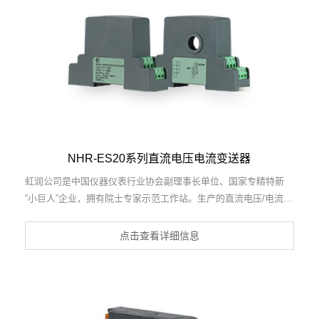
准，参与国际5G标准制定。产品广泛应用于工业自动化、电力、
新能源、科研实验基础设施等需要电力参数监测的领域。
NHR-ES20系列直流电压电流变送器
虹润公司是中国仪器仪表行业协会副理事长单位、国家专精特新
“小巨人”企业，拥有院士专家示范工作站。生产的直流电压/电流变
送器，具有直流电压/电流输入、高精准测量、响应速度快、高抗
干扰、全隔离设计等特点。产品获得一种交流信号变送器、交直流
点击查看详细信息
信号转换电路、基于DCS技术的盘装式三相电量表等3项国家发明
专利，主持起草工业过程控制系统用模拟输入两位或多位输出仪表
国家标准，直流漏电流传感器规范、通信系统多通道数据采集控制
终端规范等2项军用标准，以及现场设备集成等5项智能制造国家标
准，参与国际5G标准制定。产品广泛应用于工业自动化、电力、