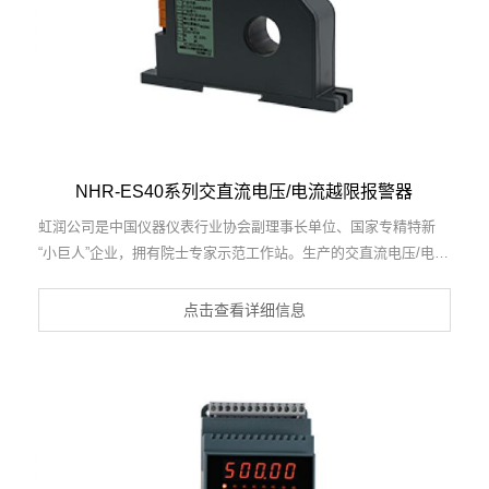
NHR-ES40系列交直流电压/电流越限报警器
虹润公司是中国仪器仪表行业协会副理事长单位、国家专精特新
“小巨人”企业，拥有院士专家示范工作站。生产的交直流电压/电流
越限报警器，具有交直电压电流输入、采用磁隔离原理、导轨式安
装，响应速度快、强抗干扰能力等特点。产品获得一种交流信号变
点击查看详细信息
送器、交直流信号转换电路、基于DCS技术的盘装式三相电量表等
3项国家发明专利，主持起草工业过程控制系统用模拟输入两位或
多位输出仪表国家标准，直流漏电流传感器规范、通信系统多通道
数据采集控制终端规范等2项军用标准，以及现场设备集成等5项智
能制造国家标准，参与国际5G标准制定。产品广泛应用于工业自
动化、电力、新能源、科研实验基础设施等需要电力参数监测的领
域。