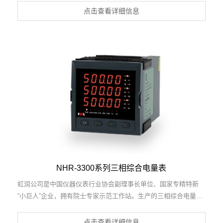
护，RS485/RS232通讯等特点。产品获得一种交流信号变送器、
点击查看详细信息
交直流信号转换电路、基于DCS技术的盘装式三相电量表等3项国
家发明专利，主持起草工业过程控制系统用模拟输入两位或多位输
出仪表国家标准，直流漏电流传感器规范、通信系统多通道数据采
集控制终端规范等2项军用标准，以及现场设备集成等5项智能制造
国家标准，参与国际5G标准制定。取得单相电量仪表等2项相关软
件著作权。产品广泛应用于工业制造、建筑地产、机电设备、能源
电力、市政设施 、数据中心与通信等诸多领域。
NHR-3300系列三相综合电量表
虹润公司是中国仪器仪表行业协会副理事长单位、国家专精特新
“小巨人”企业，拥有院士专家示范工作站。生产的三相综合电量
表，具有多种电参数测量，正反向电能累积，多种输出信号，高抗
干扰， RS485/RS232通讯等特点。产品获得基于一种交流信号变
点击查看详细信息