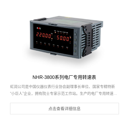
多位输出仪表国家标准，直流漏电流传感器规范、通信系统多通道
数据采集控制终端规范等2项军用标准，以及现场设备集成等5项智
能制造国家标准，参与国际5G标准制定，取得无功功率补偿器等2
项相关软件著作权。产品广泛应用于电力系统、工业制造、建筑楼
宇、市政工程、新能源、农村电网等行业的无功功率补偿控制。
NHR-3800系列电厂专用转速表
虹润公司是中国仪器仪表行业协会副理事长单位、国家专精特新
“小巨人”企业，拥有院士专家示范工作站。生产的电厂专用转速
表，具有双屏LED 数码显示，脉冲/电压主辅输入，峰值记忆，支
持RS485/RS232通讯等特点。产品获得基于仪表壳体、一种仪表
点击查看详细信息
电源等2项国家发明专利，主持起草流程工业中电气/仪表和控制系
统的试车国家标准，通信系统多通道数据采集控制终端规范军用标
准，以及现场设备集成等5项智能制造国家标准。参与国际5G标准