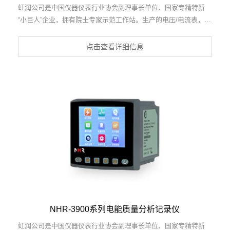
虹润公司是中国仪器仪表行业协会副理事长单位、国家专精特新
“小巨人”企业，拥有院士专家示范工作站。生产的电压/电流表，具
有大屏LED显示，交直流电压/电流输入，免设置易接线，性价比
高等特点。产品获得一种交流信号变送器、交直流信号转换电路、
点击查看详细信息
基于DCS技术的盘装式三相电量表等3项国家发明专利，主持起草
现场设备集成等5项智能制造国家标准，物联网电流变送器规范、
物联网总体技术智能传感器特性与分类等2项国家标准，以及直流
漏电流传感器规范、通信系统多通道数据采集控制终端规范等2项
军用标准，参与国际5G标准制定。产品广泛应用于电力系统、工
业制造、自动化设备、计量检测等各种工业领域。
NHR-3900系列电能质量分析记录仪
虹润公司是中国仪器仪表行业协会副理事长单位、国家专精特新