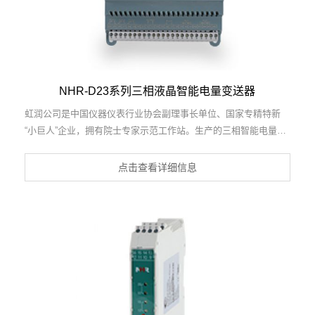
NHR-D23系列三相液晶智能电量变送器
虹润公司是中国仪器仪表行业协会副理事长单位、国家专精特新
“小巨人”企业，拥有院士专家示范工作站。生产的三相智能电量变
送器，具有多种电参数测量，正反向电能累积，多种输出信号，导
轨壁挂共用， RS485/RS232通讯等特点。产品获得基于一种交流
点击查看详细信息
信号变送器、交直流信号转换电路、基于DCS技术的盘装式三相电
量表等3项国家发明专利，主持起草工业过程控制系统用模拟输入
两位或多位输出仪表国家标准，直流漏电流传感器规范、通信系统
多通道数据采集控制终端规范等2项军用标准，以及现场设备集成
等5项智能制造国家标准，参与国际5G标准制定，取得液晶综合电
量集中显示仪等2项相关软件著作权。产品广泛应用于电力、冶
金、化工、水泥、造纸、新能源、基础设施等用电密集行业。