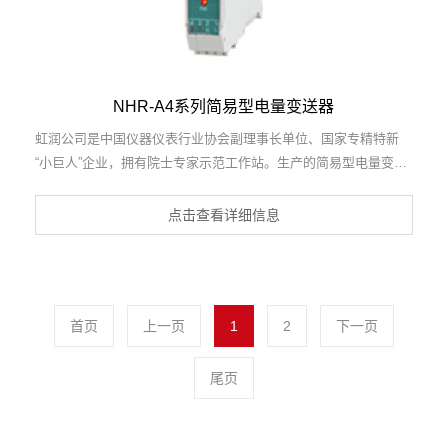
NHR-A4系列简易型电量变送器
虹润公司是中国仪器仪表行业协会副理事长单位、国家专精特新
“小巨人”企业，拥有院士专家示范工作站。生产的简易型电量变送
器，具有交流电压电流输入，传输精度高，响应时间快，输入输出
电源磁隔离，体积小功耗低等特点。产品获得基于一种交流信号变
点击查看详细信息
送器、交直流信号转换电路、基于DCS技术的盘装式三相电量表等
3项国家发明专利，主持起草工业过程控制系统用模拟输入两位或
多位输出仪表国家标准，直流漏电流传感器规范、通信系统多通道
数据采集控制终端规范等2项军用标准，以及现场设备集成等5项智
首页
上一页
1
2
下一页
能制造国家标准，参与国际5G标准制定。产品广泛应用于电力、
冶金、化工、水泥、造纸、新能源、基础设施等用电密集行业。
尾页