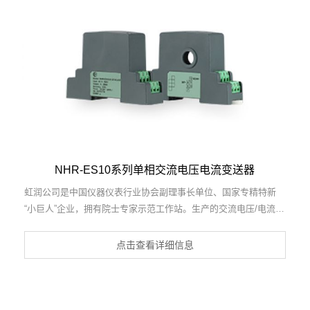
制定，取得频率转速仪表等2项相关软件著作权。产品广泛应用于
电力系统、机械制造、汽车工业、航空航天、船舶海事、冶金矿山
等行业的频率与转速参数监测。
NHR-ES10系列单相交流电压电流变送器
虹润公司是中国仪器仪表行业协会副理事长单位、国家专精特新
“小巨人”企业，拥有院士专家示范工作站。生产的交流电压/电流变
送器，具有交流电压/电流输入、高精准测量、响应速度快、高抗
干扰、全隔离设计等特点。产品获得一种交流信号变送器、交直流
点击查看详细信息
信号转换电路、基于DCS技术的盘装式三相电量表等3项国家发明
专利，主持起草工业过程控制系统用模拟输入两位或多位输出仪表
国家标准，直流漏电流传感器规范、通信系统多通道数据采集控制
终端规范等2项军用标准，以及现场设备集成等5项智能制造国家标