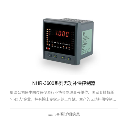
的盘装式三相电量表等3项国家发明专利，主持起草工业过程控制
系统用模拟输入两位或多位输出仪表国家标准，直流漏电流传感器
规范、通信系统多通道数据采集控制终端规范等2项军用标准，以
及现场设备集成等5项智能制造国家标准，参与国际5G标准制定，
取得液晶综合电量集中显示仪等2项相关软件著作权。产品广泛应
用于电力、冶金、化工、水泥、造纸、新能源、基础设施等用电密
集行业。
NHR-3600系列无功补偿控制器
虹润公司是中国仪器仪表行业协会副理事长单位、国家专精特新
“小巨人”企业，拥有院士专家示范工作站。生产的无功补偿控制器,
具有6种混合补偿模式，16路补偿投切控制输出，欠压、欠流、断
相、电压过畸变、温度保护等特点。产品获得基于一种交流信号变
点击查看详细信息
送器、交直流信号转换电路、基于DCS技术的盘装式三相电量表等
3项国家发明专利，主持起草工业过程控制系统用模拟输入两位或