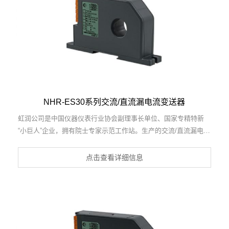
新能源、科研实验基础设施等需要电力参数监测的领域。
NHR-ES30系列交流/直流漏电流变送器
虹润公司是中国仪器仪表行业协会副理事长单位、国家专精特新
“小巨人”企业，拥有院士专家示范工作站。生产的交流/直流漏电流
变送器，具有交直漏电电流输入、高精准测量、响应速度快、高抗
干扰、全隔离设计等特点。产品获得一种交流信号变送器、交直流
点击查看详细信息
信号转换电路、基于DCS技术的盘装式三相电量表等3项国家发明
专利，主持起草工业过程控制系统用模拟输入两位或多位输出仪表
国家标准，直流漏电流传感器规范、通信系统多通道数据采集控制
终端规范等2项军用标准，以及现场设备集成等5项智能制造国家标
准，参与国际5G标准制定。产品广泛应用于工业自动化、电力、
新能源、科研实验基础设施等需要电力参数监测的领域。