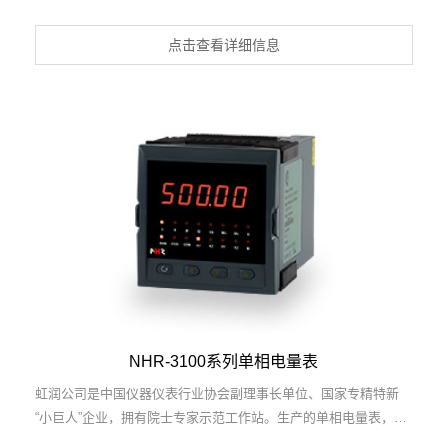
表，具有大屏LED显示，电流电压倍率设置，高抗干扰，输出过载
保护，RS485/RS232通讯等特点。产品获得一种交流信号变送
点击查看详细信息
器、交直流信号转换电路、基于DCS技术的盘装式三相电量表等3
项国家发明专利，主持起草工业过程控制系统用模拟输入两位或多
位输出仪表国家标准，直流漏电流传感器规范、通信系统多通道数
据采集控制终端规范等2项军用标准，以及现场设备集成等5项智能
制造国家标准，参与国际5G标准制定。取得单相电量仪表等2项相
关软件著作权。产品广泛应用于工业制造、建筑地产、机电设备、
能源电力、市政设施 、数据中心与通信等诸多领域。
NHR-3100系列单相电量表
虹润公司是中国仪器仪表行业协会副理事长单位、国家专精特新
“小巨人”企业，拥有院士专家示范工作站。生产的单相电量表，具
有多电量参数测量，电能累计脉冲输出，高抗干扰，输出过载保