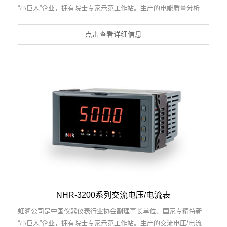
“小巨人”企业，拥有院士专家示范工作站。生产的电能质量分析记
录仪，具有大屏彩显，数据记录与转存，多电力参数测量，电网质
量分析， RS485/以太网通讯等特点。产品获得基于DCS技术的盘
点击查看详细信息
装式三相电量表、一种交流信号变送器、交直流信号转换电路等3
项国家发明专利，主持起草物联网智能记录仪表通用技术条件、物
联网电流变送器规范等2项国家标准，以及直流漏电流传感器规
范、通信系统多通道数据采集控制终端规范等2项军用标准，参与
国际5G标准制定，取得电能质量分析记录仪等3项相关软件著作
权。产品广泛应用于电力、冶金、化工、水泥、造纸、新能源、基
础设施等用电密集行业。
NHR-3200系列交流电压/电流表
虹润公司是中国仪器仪表行业协会副理事长单位、国家专精特新
“小巨人”企业，拥有院士专家示范工作站。生产的交流电压/电流