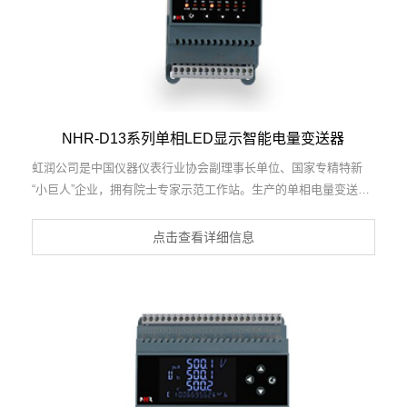
NHR-D13系列单相LED显示智能电量变送器
虹润公司是中国仪器仪表行业协会副理事长单位、国家专精特新
“小巨人”企业，拥有院士专家示范工作站。生产的单相电量变送
器，具有多种电参数测量，有功无功电能累积，高抗干扰，导轨壁
挂共用， RS485/RS232通讯等特点。产品获得基于一种交流信号
点击查看详细信息
变送器、交直流信号转换电路、基于DCS技术的盘装式三相电量表
等3项国家发明专利，主持起草工业过程控制系统用模拟输入两位
或多位输出仪表国家标准，直流漏电流传感器规范、通信系统多通
道数据采集控制终端规范等2项军用标准，以及现场设备集成等5项
智能制造国家标准，参与国际5G标准制定，取得单相电量仪表等2
项相关软件著作权。产品广泛应用于电力、冶金、化工、水泥、造
纸、新能源、基础设施等用电密集行业。