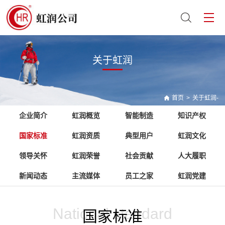
关于虹润
首页
>
关于虹润-
企业简介
虹润概览
智能制造
知识产权
国家标准
虹润资质
典型用户
虹润文化
领导关怀
虹润荣誉
社会贡献
人大履职
新闻动态
主流媒体
员工之家
虹润党建
National standard
国家标准