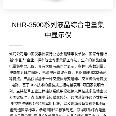
NHR-3500系列液晶综合电量集
中显示仪
虹润公司是中国仪器仪表行业协会副理事长单位、国家专精特
新“小巨人”企业，拥有院士专家示范工作站。生产的液晶综合
电量集中显示仪，具有大屏液晶同屏显示，多种电参数测量，
电能累计脉冲输出，电流电压谐波积算， RS485/RS232通讯
等特点。产品获得基于一种交流信号变送器、交直流信号转换
电路、基于DCS技术的盘装式三相电量表等3项国家发明专
利，主持起草工业过程控制系统用模拟输入两位或多位输出仪
表国家标准，直流漏电流传感器规范、通信系统多通道数据采
集控制终端规范等2项军用标准，以及现场设备集成等5项智
能制造国家标准，参与国际5G标准制定，取得液晶综合电量
集中显示仪等2项相关软件著作权。产品广泛应用于电力、冶