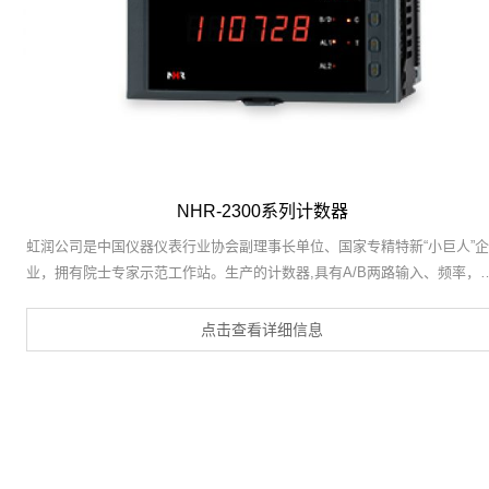
NHR-2300系列计数器
虹润公司是中国仪器仪表行业协会副理事长单位、国家专精特新“小巨人”企
业，拥有院士专家示范工作站。生产的计数器,具有A/B两路输入、频率，
速与计数功能切换，报警继电器输出，变送输出，RS485通讯等特点。产
获得基于仪表壳体、一种仪表电源等2项国家发明专利，主持起草流程工业
点击查看详细信息
中电气/仪表和控制系统的试车国家标准，通信系统多通道数据采集控制终
端规范军用标准，以及现场设备集成等5项智能制造国家标准。参与国际5
标准制定，取得频率转速仪表等2项相关软件著作权。产品广泛应用于电力
系统、机械制造、汽车工业、航空航天、船舶海事、冶金矿山等行业的频
与转速参数监测。