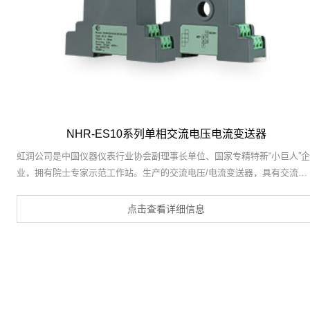
NHR-ES10系列单相交流电压电流变送器
虹润公司是中国仪器仪表行业协会副理事长单位、国家专精特新“小巨人”企
业，拥有院士专家示范工作站。生产的交流电压/电流变送器，具有交流电
压/电流输入、高精准测量、响应速度快、高抗干扰、全隔离设计等特点。
产品获得一种交流信号变送器、交直流信号转换电路、基于DCS技术的盘
点击查看详细信息
式三相电量表等3项国家发明专利，主持起草工业过程控制系统用模拟输入
两位或多位输出仪表国家标准，直流漏电流传感器规范、通信系统多通道
据采集控制终端规范等2项军用标准，以及现场设备集成等5项智能制造国
标准，参与国际5G标准制定。产品广泛应用于工业自动化、电力、新能
源、科研实验基础设施等需要电力参数监测的领域。