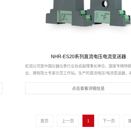
NHR-ES20系列直流电压电流变送器
虹润公司是中国仪器仪表行业协会副理事长单位、国家专精特新“
业，拥有院士专家示范工作站。生产的直流电压/电流变送器，
压/电流输入、高精准测量、响应速度快、高抗干扰、全隔离设
装
产品获得一种交流信号变送器、交直流信号转换电路、基于DC
点击查看详细信息
式三相电量表等3项国家发明专利，主持起草工业过程控制系统
数
两位或多位输出仪表国家标准，直流漏电流传感器规范、通信
家
据采集控制终端规范等2项军用标准，以及现场设备集成等5项
标准，参与国际5G标准制定。产品广泛应用于工业自动化、电
首页
上一页
1
下一页
源、科研实验基础设施等需要电力参数监测的领域。