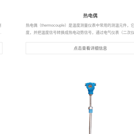
热电偶
测
热电偶（thermocouple）是温度测量仪表中常用的测温元件
度，并把温度信号转换成热电动势信号，通过电气仪表（二次
是
被测介质的温度。各种热电偶的外形常因需要而不相同，但是
构却大致相同，通常由热电极、绝缘套保护管和接线盒等主要
点击查看详细信息
常和显示仪表、记录仪表及电子调节器配套使用。