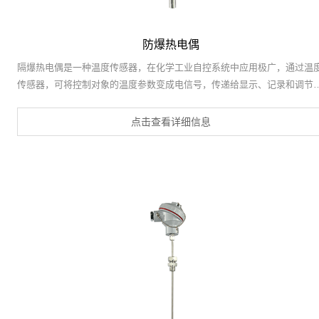
防爆热电偶
隔爆热电偶是一种温度传感器，在化学工业自控系统中应用极广，通过温
传感器，可将控制对象的温度参数变成电信号，传递给显示、记录和调节
仪，对系统施行检测、调节和控制。在化工厂，生产现场常伴有各种易燃
易爆等 化学气体、蒸汽，如果使用普通的热电偶非常不安全，极易引起环
点击查看详细信息
境气体爆炸。