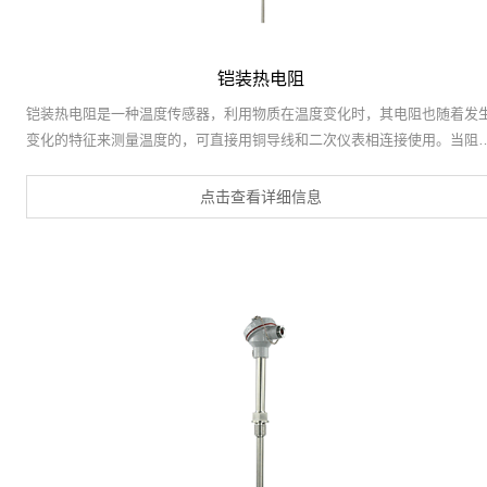
铠装热电阻
铠装热电阻是一种温度传感器，利用物质在温度变化时，其电阻也随着发
变化的特征来测量温度的，可直接用铜导线和二次仪表相连接使用。当阻
变化时，工作仪表便显示出阻值所对应的温度值。它比装配式铂电阻直径
小，易弯曲，适宜安装在管道狭窄和要求快速反应、微型化等特殊场合。
点击查看详细信息