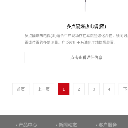
多点隔爆热电偶(阻)
多点隔爆热电偶(阻)适合生产现场存在易燃易爆化合物，须同时
置或位置的多处测量。广泛应用于石油化工精馏塔装置。
点击查看详细信息
首页
上一页
1
2
3
4
下
产品中心
新闻动态
客户服务