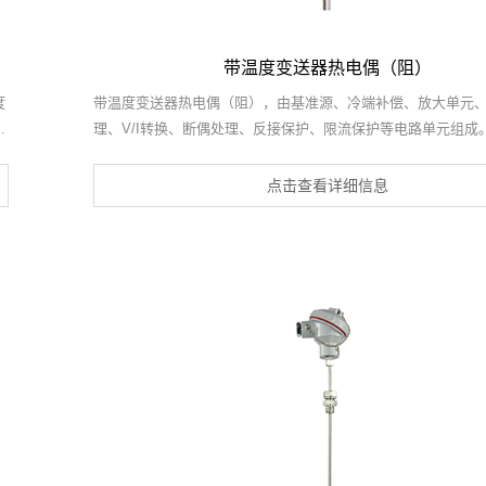
带温度变送器热电偶（阻）
度
带温度变送器热电偶（阻），由基准源、冷端补偿、放大单元
理、V/I转换、断偶处理、反接保护、限流保护等电路单元组成
、
电偶（阻）产生的热电势经冷端补偿放大后，再帽由线性电路
温度的非线性误差，最后放大转换为4～20mA电流输出信号。
点击查看详细信息